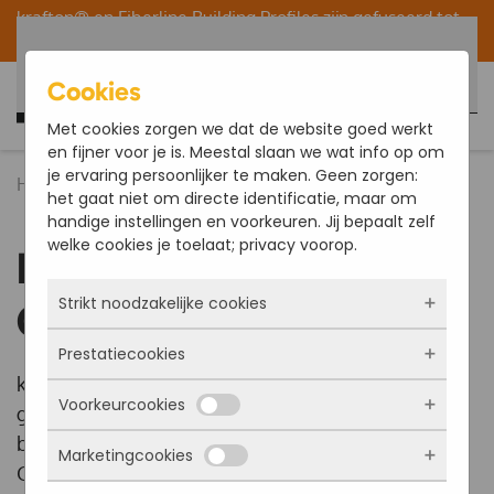
krafton® en
Fiberline Building Profiles
zijn gefuseerd tot
één organisatie binnen de Fiberline/krafton® Group.
Terug naar hoofdinhoud
Cookies
Nederlands
Met cookies zorgen we dat de website goed werkt
en fijner voor je is. Meestal slaan we wat info op om
je ervaring persoonlijker te maken. Geen zorgen:
Home
Toepassingen
Constructieprofielen
het gaat niet om directe identificatie, maar om
handige instellingen en voorkeuren. Jij bepaalt zelf
welke cookies je toelaat; privacy voorop.
krafton® GVK
Strikt noodzakelijke cookies
Constructieprofielen
Prestatiecookies
Deze cookies zorgen ervoor dat de website
krafton® produceert hoge kwaliteit
überhaupt werkt. Ze zijn dus altijd actief en
Voorkeurcookies
kunnen niet worden uitgezet. Meestal worden
Met deze cookies zien we hoe vaak onze site
glasvezelversterkte kunststofprofielen voor de
ze alleen geplaatst als jij iets doet, zoals
bezocht wordt, waar bezoekers vandaan
bouwsector, infra en industrie. Als fabrikant van
inloggen, een formulier invullen of je
Marketingcookies
komen en welke pagina’s populair zijn. Zo
Deze cookies onthouden jouw voorkeuren.
GVK profielen zorgen wij voor een constante
privacyvoorkeuren opslaan. Je kunt je browser
kunnen we de website blijven verbeteren.
Bijvoorbeeld taalkeuze of ingevulde gegevens.