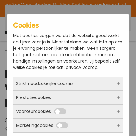
krafton® en
Fiberline Building Profiles
zijn gefuseerd tot
één organisatie binnen de Fiberline/krafton® Group.
Terug naar hoofdinhoud
Cookies
Nederlands
Met cookies zorgen we dat de website goed werkt
en fijner voor je is. Meestal slaan we wat info op om
je ervaring persoonlijker te maken. Geen zorgen:
Home
Over ons
Kenmerken en Voordelen
het gaat niet om directe identificatie, maar om
handige instellingen en voorkeuren. Jij bepaalt zelf
welke cookies je toelaat; privacy voorop.
Kenmerken en
Strikt noodzakelijke cookies
Voordelen van
Prestatiecookies
krafton® GVK
Deze cookies zorgen ervoor dat de website
überhaupt werkt. Ze zijn dus altijd actief en
Voorkeurcookies
kunnen niet worden uitgezet. Meestal worden
Met deze cookies zien we hoe vaak onze site
ze alleen geplaatst als jij iets doet, zoals
bezocht wordt, waar bezoekers vandaan
Glasvezelversterkte kunststoffen (GVK‘s) zijn een
inloggen, een formulier invullen of je
Marketingcookies
komen en welke pagina’s populair zijn. Zo
Deze cookies onthouden jouw voorkeuren.
kostenbesparende glasvezelcomposiet van hoge
privacyvoorkeuren opslaan. Je kunt je browser
kunnen we de website blijven verbeteren.
Bijvoorbeeld taalkeuze of ingevulde gegevens.