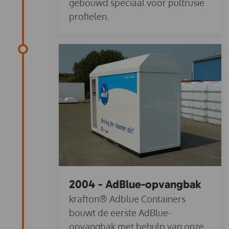
gebouwd speciaal voor pultrusie
profielen.
2004 - AdBlue-opvangbak
krafton® Adblue Containers
bouwt de eerste AdBlue-
opvangbak met behulp van onze