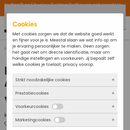
krafton® en
Fiberline Building Profiles
zijn gefuseerd tot
één organisatie binnen de Fiberline/krafton® Group.
Terug naar hoofdinhoud
Cookies
Nederlands
Met cookies zorgen we dat de website goed werkt
en fijner voor je is. Meestal slaan we wat info op om
je ervaring persoonlijker te maken. Geen zorgen:
Home
Over ons
Tijdlijn
het gaat niet om directe identificatie, maar om
handige instellingen en voorkeuren. Jij bepaalt zelf
welke cookies je toelaat; privacy voorop.
Laat je meenemen in
Strikt noodzakelijke cookies
45 jaar geschiedenis
Prestatiecookies
van krafton®!
Deze cookies zorgen ervoor dat de website
überhaupt werkt. Ze zijn dus altijd actief en
Voorkeurcookies
kunnen niet worden uitgezet. Meestal worden
Met deze cookies zien we hoe vaak onze site
ze alleen geplaatst als jij iets doet, zoals
bezocht wordt, waar bezoekers vandaan
krafton® is in ruim 45 jaar tijd uitgegroeid tot een
inloggen, een formulier invullen of je
Marketingcookies
komen en welke pagina’s populair zijn. Zo
Deze cookies onthouden jouw voorkeuren.
gerenommeerde producent van
privacyvoorkeuren opslaan. Je kunt je browser
kunnen we de website blijven verbeteren.
Bijvoorbeeld taalkeuze of ingevulde gegevens.