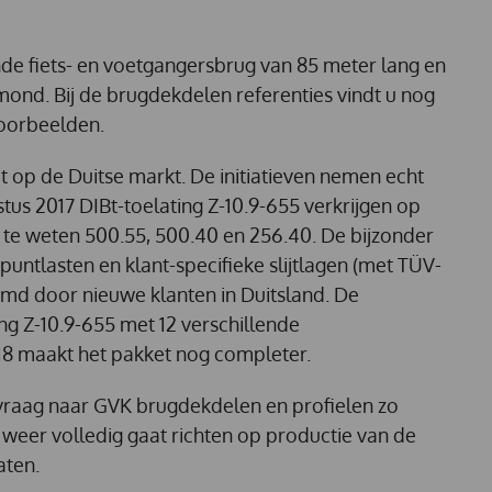
nde fiets- en voetgangersbrug van 85 meter lang en
mond. Bij de brugdekdelen referenties vindt u nog
oorbeelden.
t op de Duitse markt. De initiatieven nemen echt
stus 2017 DIBt-toelating Z-10.9-655 verkrijgen op
 te weten 500.55, 500.40 en 256.40. De bijzonder
untlasten en klant-specifieke slijtlagen (met TÜV-
md door nieuwe klanten in Duitsland. De
ing Z-10.9-655 met 12 verschillende
 maakt het pakket nog completer.
vraag naar GVK brugdekdelen en profielen zo
ch weer volledig gaat richten op productie van de
aten.