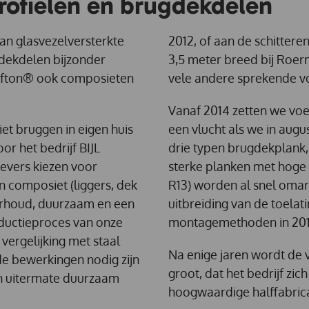
ofielen en brugdekdelen
an glasvezelversterkte
2012, of aan de schittere
dekdelen bijzonder
3,5 meter breed bij Roer
rafton® ook composieten
vele andere sprekende v
Vanaf 2014 zetten we voe
et bruggen in eigen huis
een vlucht als we in augu
or het bedrijf BIJL
drie typen brugdekplank,
evers kiezen voor
sterke planken met hoge p
 composiet (liggers, dek
R13) worden al snel omar
erhoud, duurzaam en een
uitbreiding van de toelat
ductieproces van onze
montagemethoden in 2018
vergelijking met staal
Na enige jaren wordt de 
e bewerkingen nodig zijn
groot, dat het bedrijf zi
en uitermate duurzaam
hoogwaardige halffabric