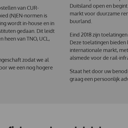
Duitsland open en begint
pstellen van CUR-
markt voor duurzame reno
bied (N)EN-normen is
buurland.
ing wordt in-house en in
ituten gedaan. Dit leidt
Eind 2018 zijn toelatinge
ren heen van TNO, UCL,
Deze toelatingen bieden
internationale markt, me
alsmede voor de rail-infr
ngeschaft zodat we al
door we een nog hogere
Staat het door uw benodigd
graag een persoonlijk ad