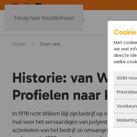
Terug naar hoofdinhoud
Cookie
Met cookie
Home
Over ons
we wat inf
directe ide
welke cooki
Historie: van W.B. B
Strikt no
Profielen naar kraf
Prestatie
Deze coo
actief e
Voorkeur
iets doe
Met dez
In 1978 richt Willem Bijl zijn bedrijf op in het West
Je kunt 
vandaan
maar da
Marketin
verbeter
mal voor het vervaardigen van polyesterboten. Na
Deze co
persoon
deze co
gegevens
activiteiten van het bedrijf zo omvangrijk, dat uitbr
Marketi