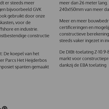
dt er steeds meer
meer dan 26 meter lang. D
gen bijvoorbeeld GVK
240x150mm van meer dan
ook gebruikt door onze
Meer en meer bouwbedrij
skasten, voor de
certificeringen en mogel
fshore en industrie.
constructieve berekenin
stbestendige constructie
steeds vaker ingezet in i
De DIBt-toelating Z-10.9
: De koepel van het
markt voor constructiepro
er Parcs Het Heijderbos
dankzij de EBA toelating
mposiet spanten gemaakt