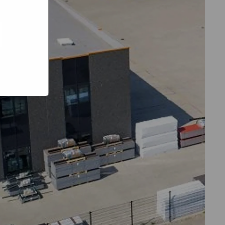
e hoe zij
ed
g). Er
code van
teeds