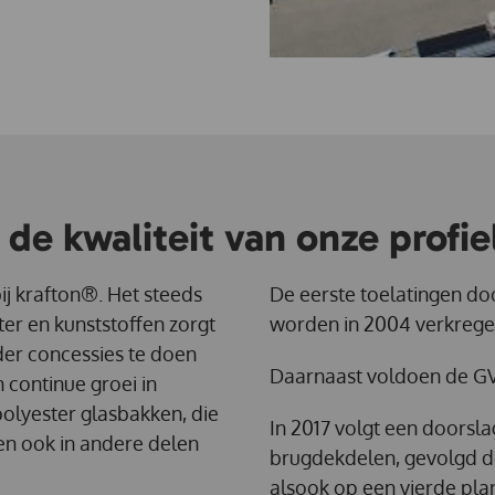
de kwaliteit van onze profie
bij krafton®. Het steeds
De eerste toelatingen doo
r en kunststoffen zorgt
worden in 2004 verkrege
nder concessies te doen
Daarnaast voldoen de GV
 continue groei in
 polyester glasbakken, die
In 2017 volgt een doorsl
en ook in andere delen
brugdekdelen, gevolgd 
alsook op een vierde plank