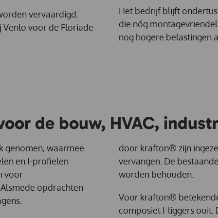
Het bedrijf blijft ondert
 worden vervaardigd.
die nóg montagevriendeli
j Venlo voor de Floriade
nog hogere belastingen a
voor de bouw, HVAC, industri
ruik genomen, waarmee
door krafton® zijn ingez
len en I-profielen
vervangen. De bestaande
n voor
worden behouden.
 Alsmede opdrachten
Voor krafton® betekende
agens.
composiet I-liggers ooit