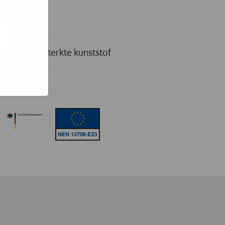
e hoe zij
ed
g). Er
l
code van
teeds
asvezelversterkte kunststof
r kilo