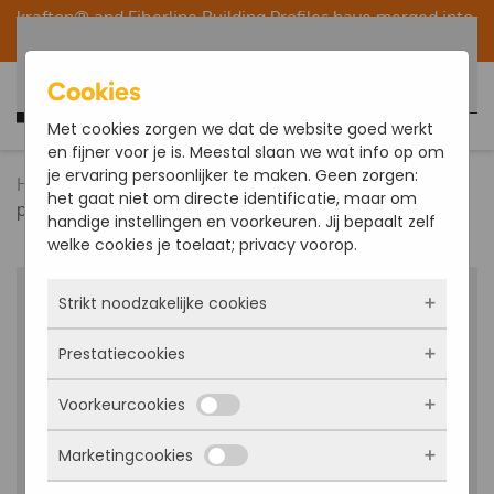
krafton® and
Fiberline Building Profiles
have merged into
one organization within the Fiberline/krafton® Group.
Skip to main content
Cookies
English
Met cookies zorgen we dat de website goed werkt
en fijner voor je is. Meestal slaan we wat info op om
je ervaring persoonlijker te maken. Geen zorgen:
Home
FRP Profiles
krafton FRP Handrail
het gaat niet om directe identificatie, maar om
profile
handige instellingen en voorkeuren. Jij bepaalt zelf
welke cookies je toelaat; privacy voorop.
Strikt noodzakelijke cookies
Prestatiecookies
Deze cookies zorgen ervoor dat de website
überhaupt werkt. Ze zijn dus altijd actief en
Voorkeurcookies
kunnen niet worden uitgezet. Meestal worden
Met deze cookies zien we hoe vaak onze site
ze alleen geplaatst als jij iets doet, zoals
bezocht wordt, waar bezoekers vandaan
inloggen, een formulier invullen of je
Marketingcookies
komen en welke pagina’s populair zijn. Zo
Deze cookies onthouden jouw voorkeuren.
privacyvoorkeuren opslaan. Je kunt je browser
kunnen we de website blijven verbeteren.
Bijvoorbeeld taalkeuze of ingevulde gegevens.