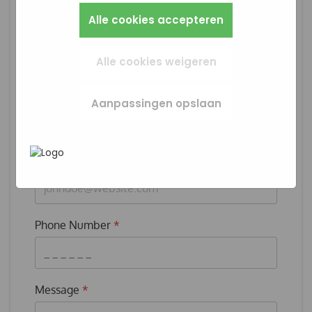
zo instellen dat hij deze cookies blokkeert of je
Alles wat we meten is anoniem, we weten dus
Zo werkt de site prettiger en sluit alles beter
Marketingcookies worden gebruikt om
waarschuwt, maar dan werkt (een deel van)
Alle cookies accepteren
niet wie je bent. Als je deze cookies weigert,
aan op wat jij fijn vindt.
surfgedrag over verschillende websites heen
Name
*
de site niet goed. Deze cookies slaan geen
kunnen we je bezoek niet meenemen in onze
te volgen. Zo kunnen we meten welke
persoonlijke gegevens op.
statistieken.
advertentiecampagnes goed werken en je
Alle cookies weigeren
opnieuw benaderen met gerichte
In het
Privacybeleid en Servicevoorwaarden
advertenties (remarketing). Er wordt geen
van Google
beschrijft Google hoe zij uw
Company
*
directe persoonlijke info opgeslagen, maar
Aanpassingen opslaan
persoonsgegevens gebruiken.
wel een unieke code van je browser of
apparaat gebruikt. Als je deze cookies weigert,
zie je nog steeds advertenties maar die zijn
minder relevant voor jou.
E-mail Address
*
Phone Number
*
Message
*