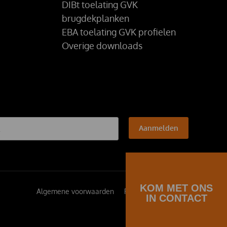
DIBt toelating GVK
brugdekplanken
EBA toelating GVK profielen
Overige downloads
Aanmelden
KOM MET ONS
Algemene voorwaarden
Privacybeleid
IN CONTACT