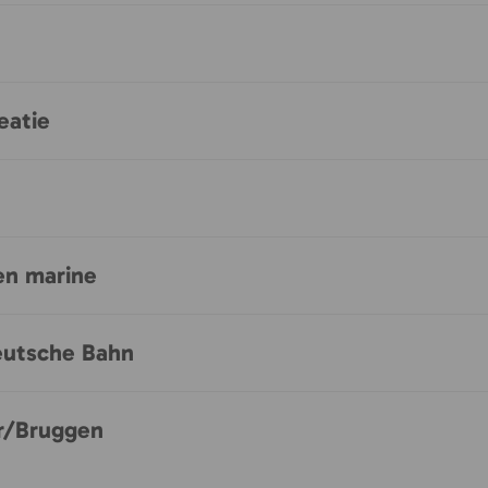
eatie
en marine
Deutsche Bahn
ur/Bruggen