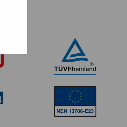
e hoe zij
ed
g). Er
code van
teeds