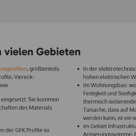
n vielen Gebieten
onsprofilen
, größtenteils
In der elektrotechnis
ofile, Viereck-
hohen elektrischen W
usw.
Im Wohnungsbau: wo d
Festigkeit und Steifi
n eingesetzt. Sie kommen
thermisch isolierend
chaften des Materials
Tatsache, dass auf M
werden kann, ist ein 
im Gebiet Infrastrukt
n der GFK Profile so
Armierungssysteme, 