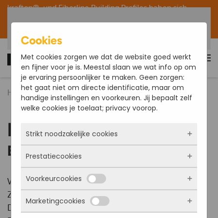
krafton® und
Fiberline Building Profiles
haben sich
innerhalb der Fiberline/krafton®-Gruppe zu einer
Zum Hauptinhalt springen
Organisation fusioniert.
Cookies
Met cookies zorgen we dat de website goed werkt
Deutsch
en fijner voor je is. Meestal slaan we wat info op om
je ervaring persoonlijker te maken. Geen zorgen:
het gaat niet om directe identificatie, maar om
Home
Über uns
Downloads
handige instellingen en voorkeuren. Jij bepaalt zelf
welke cookies je toelaat; privacy voorop.
Downloads
Strikt noodzakelijke cookies
Broschüren & Zertifizierungen
Prestatiecookies
Deze cookies zorgen ervoor dat de website
überhaupt werkt. Ze zijn dus altijd actief en
Voorkeurcookies
kunnen niet worden uitgezet. Meestal worden
Wir haben Ihnen eine Reihe von Broschüren und
Met deze cookies zien we hoe vaak onze site
ze alleen geplaatst als jij iets doet, zoals
bezocht wordt, waar bezoekers vandaan
Zertifizierungen über die untenstehenden
inloggen, een formulier invullen of je
Marketingcookies
komen en welke pagina’s populair zijn. Zo
Deze cookies onthouden jouw voorkeuren.
Download-Links zur Verfügung gestellt. Wenn Sie
privacyvoorkeuren opslaan. Je kunt je browser
kunnen we de website blijven verbeteren.
Bijvoorbeeld taalkeuze of ingevulde gegevens.