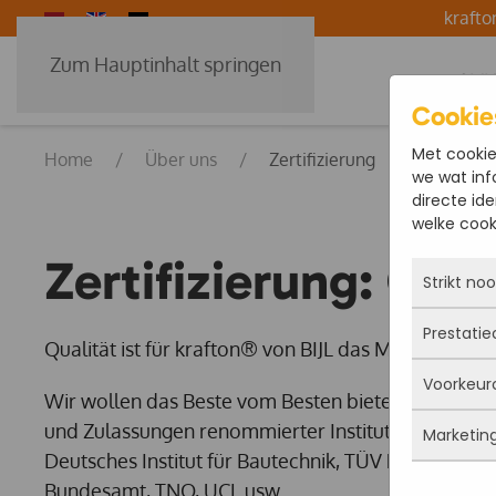
kraft
Zum Hauptinhalt springen
GVK 
Cookie
Met cookie
Home
Über uns
Zertifizierung
we wat inf
directe ide
welke cooki
Zertifizierung: Qual
Strikt no
Prestatie
Deze coo
Qualität ist für krafton® von BIJL das Maß aller Din
actief e
Voorkeur
iets doe
Met dez
Wir wollen das Beste vom Besten bieten. Die zahlre
Je kunt 
vandaan
und Zulassungen renommierter Institute in Europa 
maar da
Marketin
verbeter
Deze co
persoon
Deutsches Institut für Bautechnik, TÜV Rheinland 
deze co
gegevens
Bundesamt, TNO, UCL usw.
Marketi