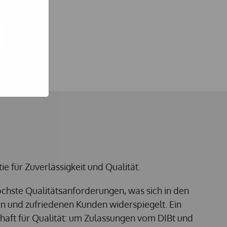
e hoe zij
ed
g). Er
code van
teeds
tie für Zuverlässigkeit und Qualität.
öchste Qualitätsanforderungen, was sich in den
ten und zufriedenen Kunden widerspiegelt. Ein
chaft für Qualität: um Zulassungen vom DIBt und