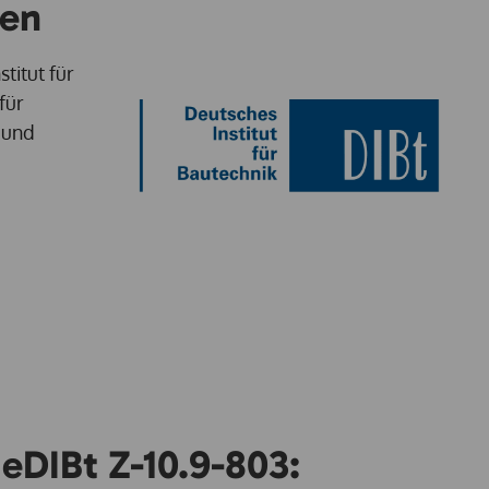
nen
titut für
für
 und
eDIBt Z-10.9-803: