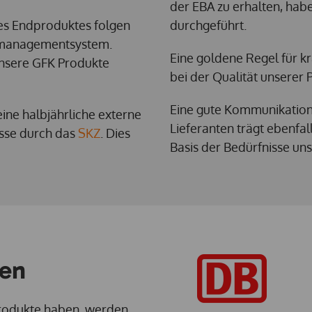
der EBA zu erhalten, hab
des Endproduktes folgen
durchgeführt.
smanagementsystem.
Eine goldene Regel für 
unsere GFK Produkte
bei der Qualität unserer 
Eine gute Kommunikatio
eine halbjährliche externe
Lieferanten trägt ebenfal
esse durch das
SKZ
. Dies
Basis der Bedürfnisse un
gen
 Produkte haben, werden