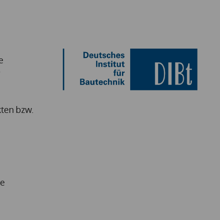
e
r
ten bzw.
de