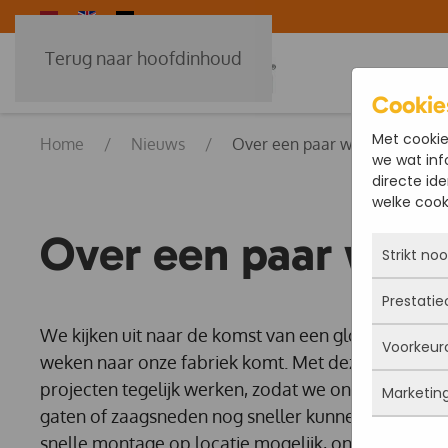
Terug naar hoofdinhoud
Cookie
Met cookie
Home
Nieuws
Over een paar weken komt o
we wat inf
directe ide
welke cooki
Over een paar wek
Strikt no
Prestatie
Deze coo
actief e
We kijken uit naar de komst van een gloednieuwe
Voorkeur
iets doe
Met dez
weken naar onze fabriek komt. Met deze extra f
Je kunt 
vandaan
projecten tegelijk werken, zodat we onze profiel
maar da
Marketin
verbeter
Deze co
persoon
gaten of zaagsneden nog sneller kunnen leveren
deze co
gegevens
snelle montage op locatie mogelijk, ongeacht hun 
Marketi