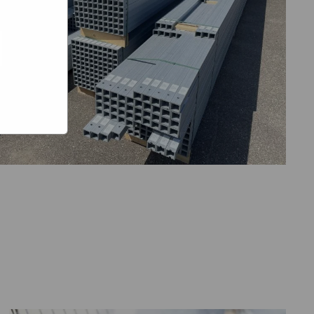
e hoe zij
ed
g). Er
code van
teeds