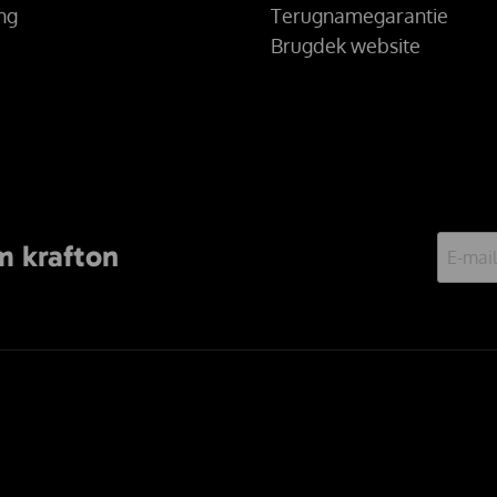
ing
Terugnamegarantie
Brugdek website
m krafton